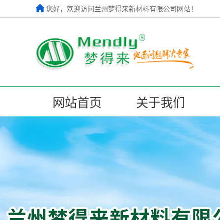
您好，欢迎访问兰州梦得来新材料有限公司网站！
网站首页
关于我们