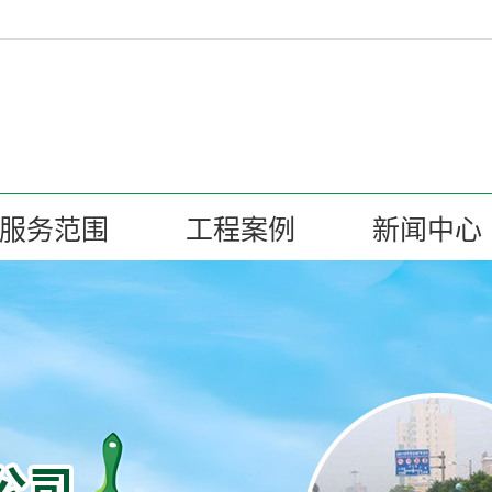
服务范围
工程案例
新闻中心