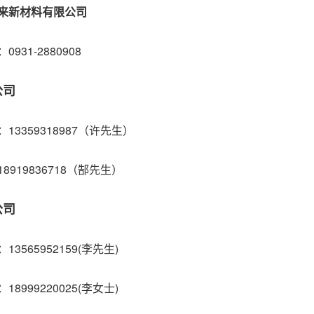
来新材料有限公司
931-2880908
公司
13359318987（许先生）
8919836718（郜先生）
公司
3565952159(李先生)
8999220025(李女士)