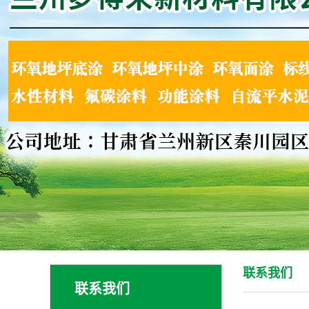
联系我们
联系我们