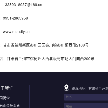
3359318987@189.cn
931-2863958
ww.mendly.cn
：甘肃省兰州新区秦川园区秦川镇秦川街西段2168号
店：甘肃省兰州市桃树坪大西北板材市场大门向西200米
关于我们
联系地址：甘肃省兰州新
司简介
石山荣誉资质