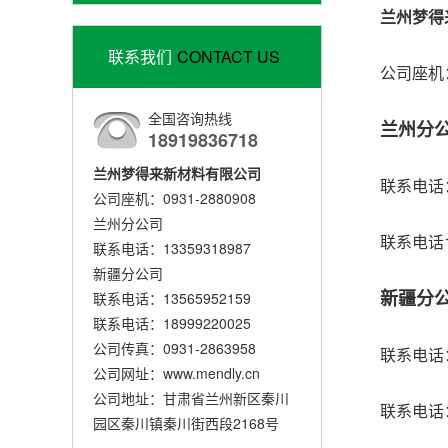
兰州梦得
联系我们
CONTACT US
公司座机：0
全国咨询热线
兰州分
18919836718
兰州梦得来新材料有限公司
联系电话：
公司座机：0931-2880908
兰州分公司
联系电话1
联系电话：13359318987
新疆分公司
新疆分
联系电话：13565952159
联系电话：18999220025
公司传真：0931-2863958
联系电话：1
公司网址：www.mendly.cn
公司地址：甘肃省兰州新区秦川
联系电话：1
园区秦川镇秦川街西段2168号