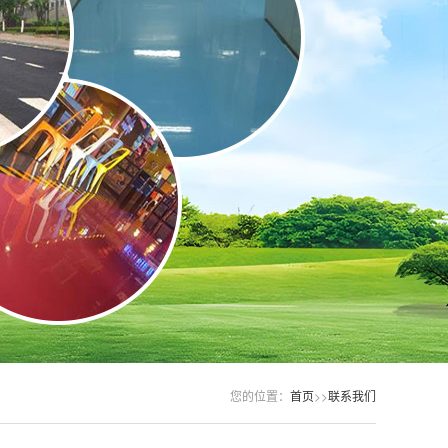
您的位置：
首页
>>
联系我们