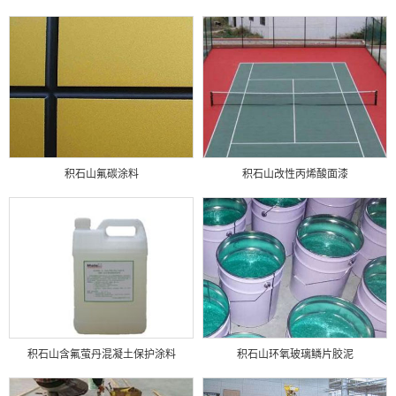
积石山氟碳涂料
积石山改性丙烯酸面漆
积石山含氟萤丹混凝土保护涂料
积石山环氧玻璃鳞片胶泥