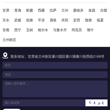
甘肃
青海
新疆
西藏
拉萨
兰州
嘉峪关
金昌
白银
天水
武威
张掖
平凉
酒泉
庆阳
定西
陇南
临夏
甘南
西宁
玉树
格尔木
乌鲁木齐
阿克苏
喀什
兰州新区
联系地址：甘肃省兰州新区秦川园区秦川镇秦川街西段2168号