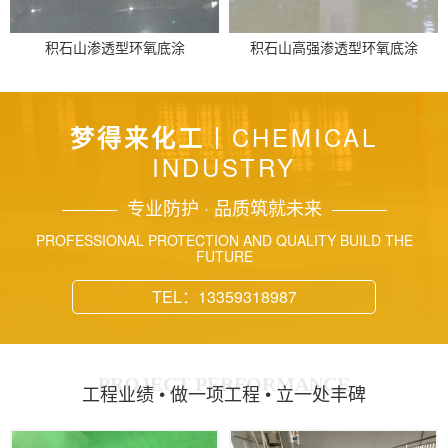
积石山渗透型环氧底涂
积石山高强渗透型环氧底涂
丨CHEMICAL
梦得来化工
INDUSTRY
专业防护 · 品质筑就未来
PROFESSIONAL PROTECTION AND QUALITY BUILD THE
FUTURE
TEL：13359318987
PROJECT PERFORMANCE
工程业绩 • 做一项工程 • 立一处丰碑