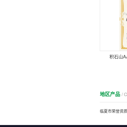
积石山A
地区产品
/ 
临夏市荣誉资