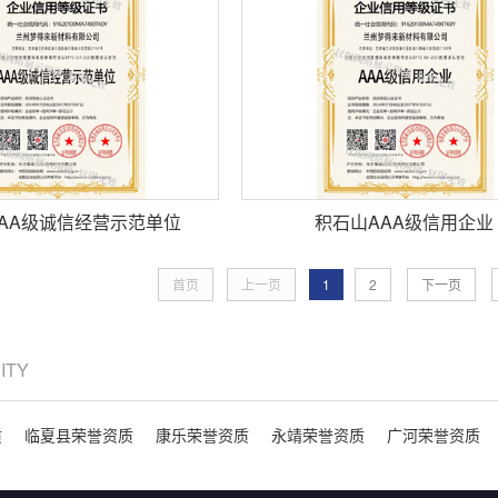
AA级诚信经营示范单位
积石山AAA级信用企业
首页
上一页
1
2
下一页
CITY
质
临夏县荣誉资质
康乐荣誉资质
永靖荣誉资质
广河荣誉资质