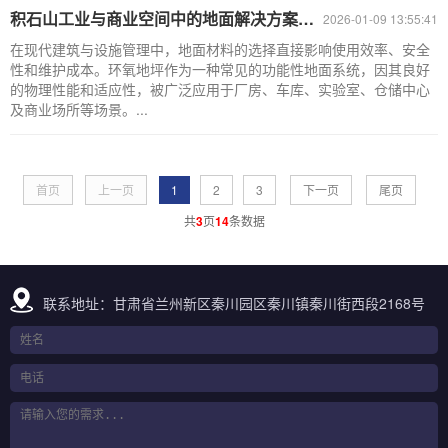
积石山工业与商业空间中的地面解决方案：环氧地坪应用解析
2026-01-09 13:55:41
在现代建筑与设施管理中，地面材料的选择直接影响使用效率、安全
性和维护成本。环氧地坪作为一种常见的功能性地面系统，因其良好
的物理性能和适应性，被广泛应用于厂房、车库、实验室、仓储中心
及商业场所等场景。...
首页
上一页
1
2
3
下一页
尾页
共
3
页
14
条数据
联系地址：甘肃省兰州新区秦川园区秦川镇秦川街西段2168号