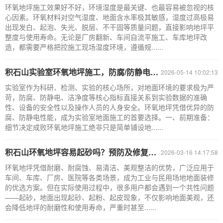
环氧地坪施工效果好不好，环境湿度是最关键、也最容易被忽视的核
心因素。环氧材料对空气湿度、地面含水率极其敏感，湿度过高极易
出现发白、起泡、失光、脱层、不干固等质量问题，直接影响地坪平
整度与使用寿命。无论是厂房翻新、车间自流平施工、车库地坪改
造，都需要严格把控施工现场湿度环境，遵循规......
积石山实验室环氧地坪施工，防腐/防静电，工程要达标！
2026-05-14 10:02:13
实验室作为科研、检测、实验的核心场所，对地面环境的要求极为严
苛，防腐、防静电、洁净度等核心指标直接关系到实验数据的准确
性、设备的安全性以及操作人员的人身安全。环氧地坪凭借优异的防
腐、防静电性能，成为实验室地面施工的首要选择。一、前期准备：
细节决定成败环氧地坪施工绝非只是简单铺设地......
积石山环氧地坪容易起砂吗？预防及修复方法详解！
2026-03-16 14:17:58
环氧地坪凭借耐磨、耐腐蚀、易清洁、美观整洁的优势，广泛应用于
车间、车库、厂房、医院等各类场景，成为工业与民用场地地面装修
的优选方案。但在实际使用过程中，很多用户都会遇到一个共性问题
——起砂，地面出现起砂、起粉、起皮现象，不仅影响地面美观，还
会降低地坪的耐磨性和使用寿命，严重时甚至......