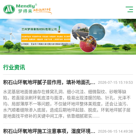
行业资讯
积石山环氧地坪腻子层作用，填补地面孔洞保证表面平整！
2026-07-15 15:19:53
水泥基层地面普遍存在蜂窝孔洞、细小坑洼、细微裂纹、砂眼等缺
陷，若直接涂刷环氧底漆与面漆，极易出现漆膜凹陷、针孔、光泽不
均、局部薄厚不一等问题，不仅破坏地坪整体美观度，还会让油污、
水汽顺着缝隙渗入底层，造成后期地坪起鼓、脱皮。环氧地坪腻子层
是地面找平修补的关键中间工序，依靠细腻密实......
积石山环氧地坪施工注意事项，湿度环境把控要点！
2026-06-15 14:49:38